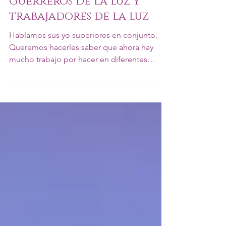
Reporte Energético |
Guerreros de la luz y
trabajadores de la luz
Hablamos sus yo superiores en conjunto.
Queremos hacerles saber que ahora hay
mucho trabajo por hacer en diferentes
planos dimensionales....