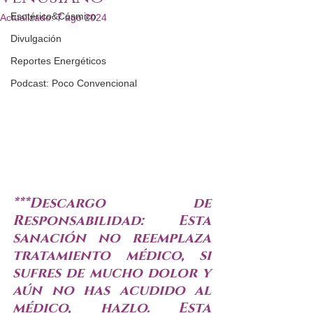
Esotérico&Cósmico
Actualizado:
7 ago 2024
Divulgación
Reportes Energéticos
Podcast: Poco Convencional
***Descargo de 
Responsabilidad: Esta 
sanación no reemplaza 
tratamiento médico, si 
sufres de mucho dolor y 
aún no has acudido al 
médico, hazlo. 
Esta 