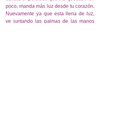
poco, manda más luz desde tu corazón. 
Nuevamente ya que esta llena de luz, 
ve juntando las palmas de las manos 
poco a poco. Cuando se unan tus 
manos, manda esa energía al universo 
y a Gaia (la madre tierra) esto sirve para 
enraizar la sanación y al mismo tiempo 
crear una conexión con la madre tierra. 
Paso10_
 El último paso consiste en 
hacer algo que se llama un candado y 
consiste en cristalizar y condensar la 
energía con la que sanamos y poder 
contenerla en el espacio que trataste o 
quieras seguir tratando. Con las palmas 
de las manos viendo hacia abajo y 
dejando un poquito de espacio entre 
ellas y la piel, visualiza de nuevo 