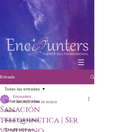
Entrada
Todas las entradas
Encounters
Todas las entradas
7 feb 2020
7 min de lectura
Sanación
Jesús
telequinetica | Ser
Guías Espirituales
venusiano
Canalizaciones