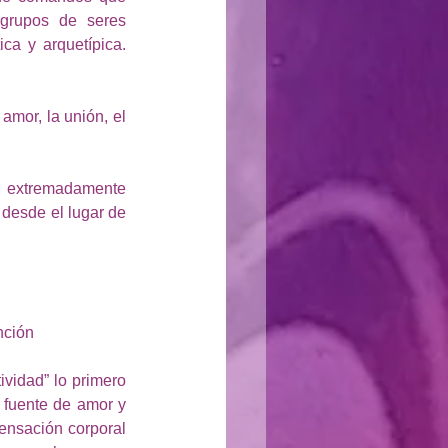
 grupos de seres 
ca y arquetípica. 
mor, la unión, el 
 extremadamente 
esde el lugar de 
nción
vidad” lo primero 
fuente de amor y 
ensación corporal 