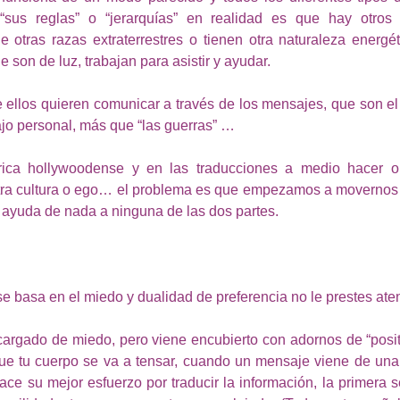
“sus reglas” o “jerarquías” en realidad es que hay otros
otras razas extraterrestres o tienen otra naturaleza energéti
 son de luz, trabajan para asistir y ayudar.
 ellos quieren comunicar a través de los mensajes, que son el a
ajo personal, más que “las guerras” …
rica hollywoodense y en las traducciones a medio hacer o
tra cultura o ego… el problema es que empezamos a movernos d
o ayuda de nada a ninguna de las dos partes.
se basa en el miedo y dualidad de preferencia no le prestes ate
cargado de miedo, pero viene encubierto con adornos de “positi
ue tu cuerpo se va a tensar, cuando un mensaje viene de una 
ce su mejor esfuerzo por traducir la información, la primera s