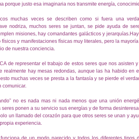
a porque justo esa imaginaria nos transmite energía, conocimie
cos muchas veces se describen como si fuera una verdad
ve nodriza, muchos seres se juntan, se pide ayuda de seres
mplen misiones, hay comandantes galácticos y jerarquías.Hay 
 físicos y manifestaciones físicas muy literales, pero la mayoría
io de nuestra conciencia.
 de representar el trabajo de estos seres que nos asisten y 
ue realmente hay mesas redondas, aunque las ha habido en el 
o esto muchas veces se presta a la fantasía y se pierde el verda
n comunicar. 
ndo" no es nada mas ni nada menos que una unión energéti
 seres ponen a su servicio sus energías y de forma desinteresa
olo un llamado del corazón para que otros seres se unan y ayu
propia experiencia.
unciona de un modo parecido y todos los diferentes tipos