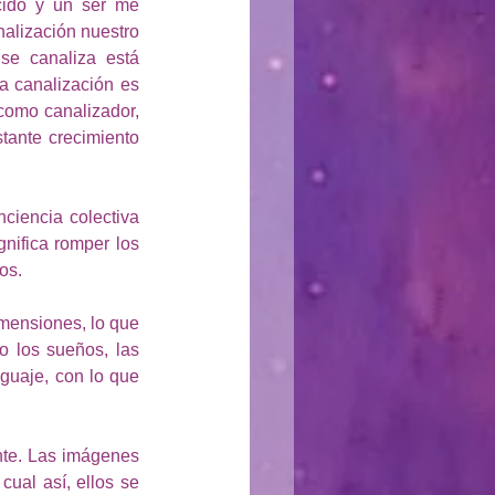
ido y un ser me 
alización nuestro 
 se canaliza está 
a canalización es 
omo canalizador, 
tante crecimiento 
iencia colectiva 
nifica romper los 
os.
mensiones, lo que 
 los sueños, las 
uaje, con lo que 
nte. Las imágenes 
ual así, ellos se 