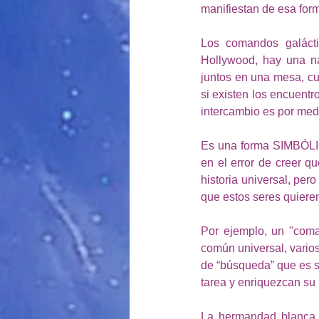
manifiestan de esa form
Los comandos galácti
Hollywood, hay una na
juntos en una mesa, cu
si existen los encuentro
intercambio es por med
Es una forma SIMBÓLICA
en el error de creer q
historia universal, per
que estos seres quiere
Por ejemplo, un "coma
común universal, varios
de “búsqueda” que es s
tarea y enriquezcan su 
La hermandad blanca f