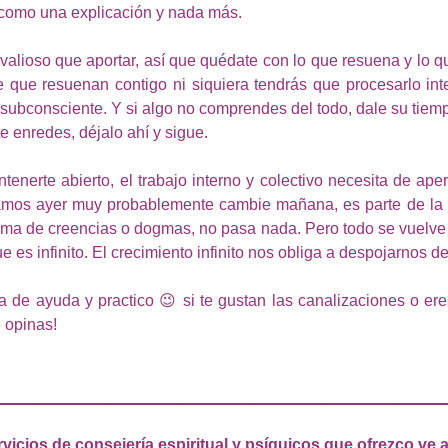
como una explicación y nada más. 
valioso que aportar, así que quédate con lo que resuena y lo q
 que resuenan contigo ni siquiera tendrás que procesarlo inte
subconsciente. Y si algo no comprendes del todo, dale su tiemp
te enredes, déjalo ahí y sigue. 
tenerte abierto, el trabajo interno y colectivo necesita de aper
amos ayer muy probablemente cambie mañana, es parte de la e
ma de creencias o dogmas, no pasa nada. Pero todo se vuelve m
e es infinito. El crecimiento infinito nos obliga a despojarnos de
a de ayuda y practico 😉 si te gustan las canalizaciones o ere
 opinas! 
__________________________________________________
vicios de consejería espiritual y psíquicos que ofrezco ve a