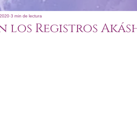
 2020
3 min de lectura
: Poco Convencional
n los Registros Akás