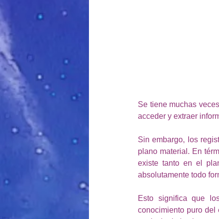
Se tiene muchas veces 
acceder y extraer infor
Sin embargo, los regis
plano material. En térm
existe tanto en el pla
absolutamente todo form
Esto significa que l
conocimiento puro del 