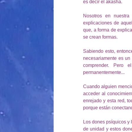
es decir el akasha. 
Nosotros en nuestra 
explicaciones de aquel
que, a forma de explic
se crean formas.
Sabiendo esto, entonce
necesariamente es un l
comprender. Pero e
permanentemente... 
Cuando alguien mencion
acceder al conocimien
enrejado y esta red, t
porque están conectand
Los dones psíquicos y 
de unidad y estos don