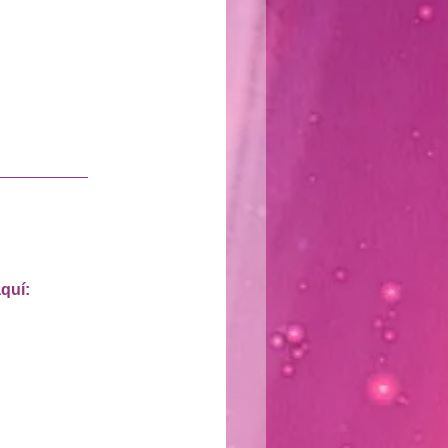
__________
quí: 