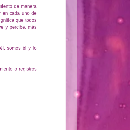
miento de manera 
r en cada uno de 
nifica que todos 
e y percibe, más 
l, somos él y lo 
iento o registros 