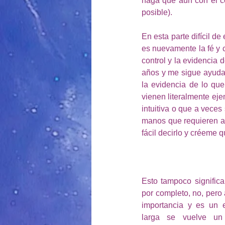
haga que aún con el co
posible).
En esta parte difícil d
es nuevamente la fé y c
control y la evidencia 
años y me sigue ayudan
la evidencia de lo qu
vienen literalmente eje
intuitiva o que a veces
manos que requieren at
fácil decirlo y créeme q
Esto tampoco significa 
por completo, no, pero
importancia y es un eje
larga se vuelve un r