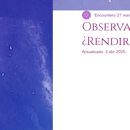
Encounters
27 mar
Reportes Energéticos
Podcast
Observa
¿Rendir
Actualizado:
3 abr 2025