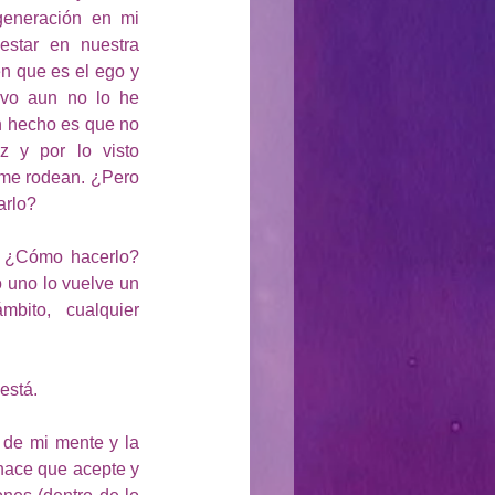
eneración en mi 
estar en nuestra 
 que es el ego y 
ivo aun no lo he 
n hecho es que no 
 y por lo visto 
me rodean. ¿Pero 
arlo?
o ¿Cómo hacerlo? 
uno lo vuelve un 
bito, cualquier 
está.
de mi mente y la 
hace que acepte y 