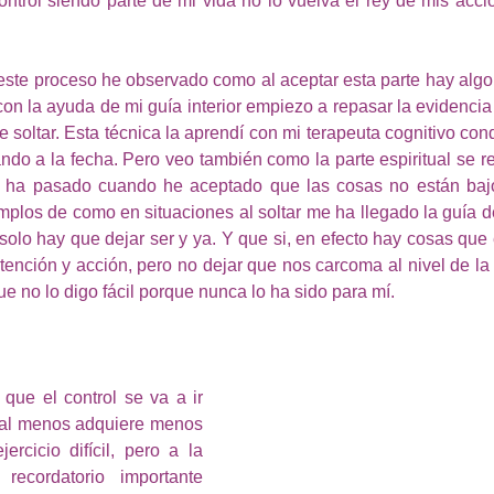
ntrol siendo parte de mi vida no lo vuelva el rey de mis accio
e este proceso he observado como al aceptar esta parte hay algo 
on la ayuda de mi guía interior empiezo a repasar la evidencia 
de soltar. Esta técnica la aprendí con mi terapeuta cognitivo co
do a la fecha. Pero veo también como la parte espiritual se re
e ha pasado cuando he aceptado que las cosas no están bajo
mplos de como en situaciones al soltar me ha llegado la guía d
 solo hay que dejar ser y ya. Y que si, en efecto hay cosas que 
ención y acción, pero no dejar que nos carcoma al nivel de la 
ue no lo digo fácil porque nunca lo ha sido para mí.
que el control se va a ir 
 al menos adquiere menos 
rcicio difícil, pero a la 
ecordatorio importante 