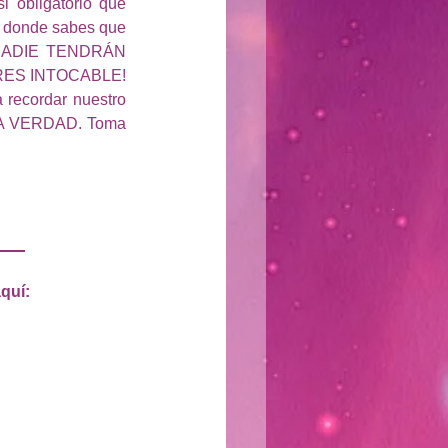
 obligatorio que 
 donde sabes que 
NADIE TENDRÁN 
RES INTOCABLE! 
recordar nuestro 
 LA VERDAD. Toma 
___
quí: 