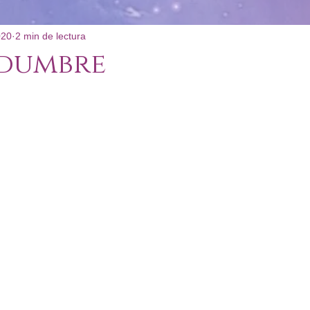
020
2 min de lectura
: Poco Convencional
idumbre