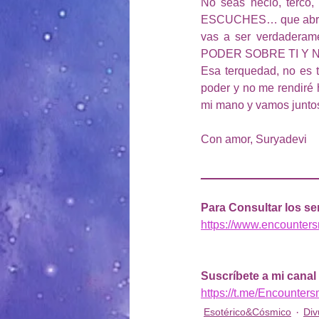
No seas necio, terco,
ESCUCHES… que abras tu
vas a ser verdader
PODER SOBRE TI Y N
Esa terquedad, no es t
poder y no me rendiré
mi mano y vamos juntos
Con amor, Suryadevi
__________________
Para Consultar los ser
https://www.encounter
Suscríbete a mi canal
https://t.me/Encounter
Esotérico&Cósmico
Div