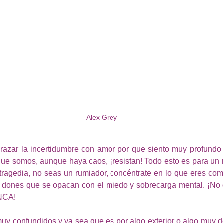
Alex Grey
azar la incertidumbre con amor por que siento muy profundo e
ue somos, aunque haya caos, ¡resistan! Todo esto es para un re
tragedia, no seas un rumiador, concéntrate en lo que eres como
 y dones que se opacan con el miedo y sobrecarga mental. ¡No 
UNCA!
y confundidos y ya sea que es por algo exterior o algo muy de