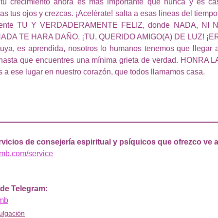
 tu crecimiento ahora es más importante que nunca y es casi
s ojos y crezcas. ¡Acelérate! salta a esas líneas del tiempo
amente TU Y VERDADERAMENTE FELIZ, donde NADA, NI 
ADA TE HARA DAÑO, ¡TU, QUERIDO AMIGO(A) DE LUZ! ¡E
uya, es aprendida, nosotros lo humanos tenemos que llegar a 
 hasta que encuentres una mínima grieta de verdad. HONRA
 a ese lugar en nuestro corazón, que todos llamamos casa.
__________________________________________________
vicios de consejería espiritual y psíquicos que ofrezco ve a
smb.com/service
 de Telegram: 
smb
ulgación