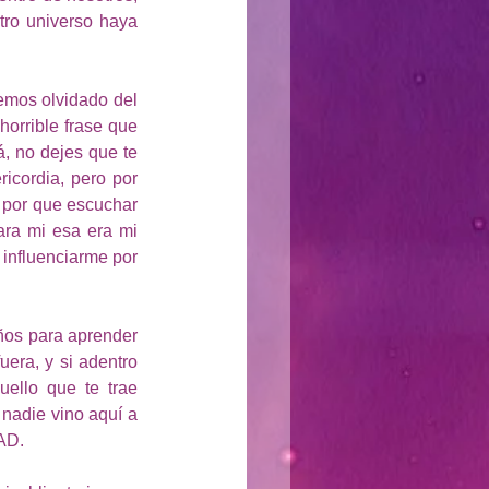
ro universo haya 
mos olvidado del 
rible frase que 
 no dejes que te 
cordia, pero por 
 por que escuchar 
ara mi esa era mi 
influenciarme por 
ños para aprender 
era, y si adentro 
ello que te trae 
 nadie vino aquí a 
AD.