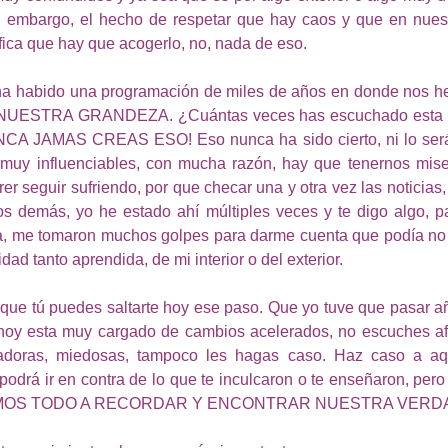
in embargo, el hecho de respetar que hay caos y que en nuest
fica que hay que acogerlo, no, nada de eso.
ha habido una programación de miles de años en donde nos he
NUESTRA GRANDEZA. ¿Cuántas veces has escuchado esta hor
CA JAMAS CREAS ESO! Eso nunca ha sido cierto, ni lo será,
uy influenciables, con mucha razón, hay que tenernos miseri
r seguir sufriendo, por que checar una y otra vez las noticias,
os demás, yo he estado ahí múltiples veces y te digo algo, p
ca, me tomaron muchos golpes para darme cuenta que podía no 
dad tanto aprendida, de mi interior o del exterior.
 que tú puedes saltarte hoy ese paso. Que yo tuve que pasar a
 hoy esta muy cargado de cambios acelerados, no escuches afu
adoras, miedosas, tampoco les hagas caso. Haz caso a aqu
 podrá ir en contra de lo que te inculcaron o te enseñaron, pero
ENIMOS TODO A RECORDAR Y ENCONTRAR NUESTRA VERD