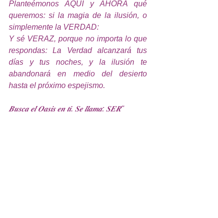
Planteémonos AQUI y AHORA qué 
queremos: si la magia de la ilusión, o 
simplemente la VERDAD:
Y sé VERAZ, porque no importa lo que 
respondas: La Verdad alcanzará tus 
días y tus noches, y la ilusión te 
abandonará en medio del desierto 
hasta el próximo espejismo.
𝑩𝒖𝒔𝒄𝒂 𝒆𝒍 𝑶𝒂𝒔𝒊𝒔 𝒆𝒏 𝒕𝒊. 𝑺𝒆 𝒍𝒍𝒂𝒎𝒂: 𝑺𝑬𝑹"
F̲u̲e̲n̲t̲e̲:̲ Mi Portal Espiritual.(15 abril, 
2016 )Ilusión y desilusión. 
https://miportalespiritual.com.ar/ilusion-
y-desilusion/
_______________________________
_______________________________
________________