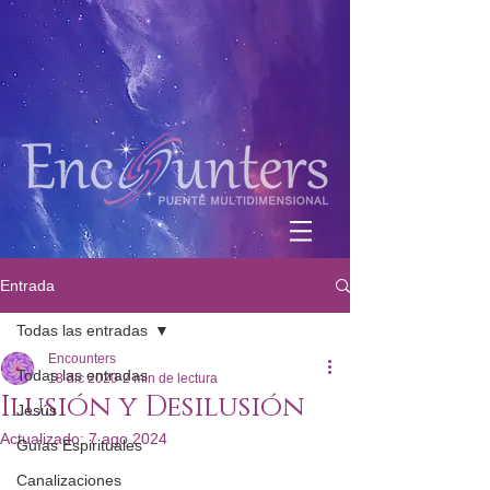
Entrada
Todas las entradas
Encounters
Todas las entradas
18 dic 2020
2 min de lectura
Ilusión y Desilusión
Jesús
Actualizado:
7 ago 2024
Guías Espirituales
Canalizaciones