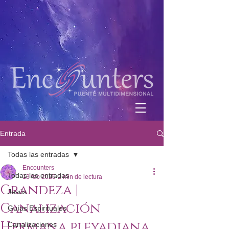
Entrada
Todas las entradas
Encounters
Todas las entradas
13 feb 2020
2 min de lectura
Grandeza |
Jesús
Canalización
Guías Espirituales
Hermana pleyadiana
Canalizaciones