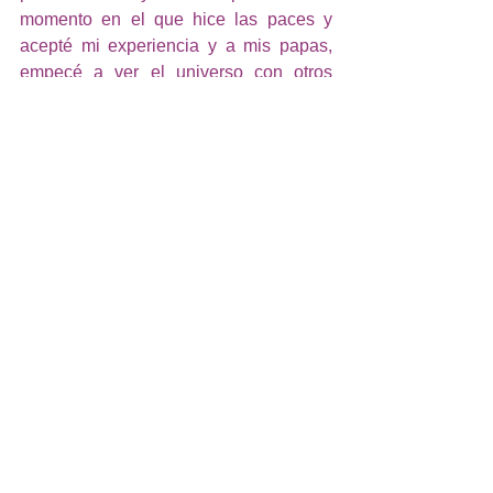
momento en el que hice las paces y 
acepté mi experiencia y a mis papas, 
empecé a ver el universo con otros 
ojos, unos que me dan la posibilidad de 
explorar sin temor lo que soy y lo que 
somos. Y cuando me llega a dar miedo 
la diferencia es que le digo miedo vente 
pa cá. No eres mi enemigo y vamos a 
entendernos, para que así te pueda 
dejar ir más fácil. Si, nadie dijo que es 
tarea fácil, pero esa "dificultad" es parte 
del juego también.  
Recuerdo que cada vez que tenía un 
logro interior y parecía que había 
“decodificado” la forma de resolver ese 
dolor constante que sentía, soñaba con 
el mismísimo diablo y se burlaba de mí, 