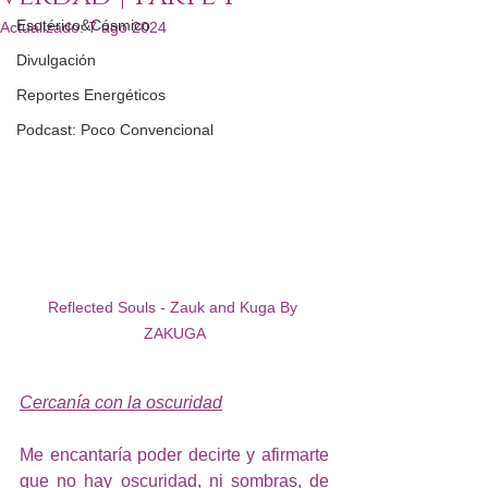
Esotérico&Cósmico
Actualizado:
7 ago 2024
Divulgación
Reportes Energéticos
Podcast: Poco Convencional
Reflected Souls - Zauk and Kuga By 
ZAKUGA
Cercanía con la oscuridad
Me encantaría poder decirte y afirmarte 
que no hay oscuridad, ni sombras, de 