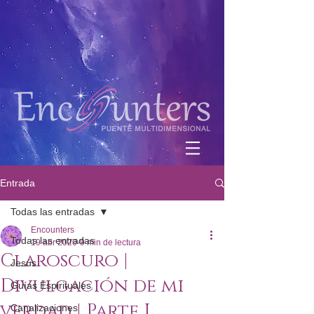
Entrada
Todas las entradas
Encounters
Todas las entradas
19 abr 2020
9 min de lectura
Claroscuro |
Jesús
Divulgación de mi
Guías Espirituales
verdad | Parte I
Canalizaciones