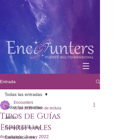
Entrada
Todas las entradas
Encounters
Todas las entradas
22 jul 2019
3 min de lectura
Tipos de Guías
Jesús
Espirituales
Guías Espirituales
Actualizado:
3 may 2022
Canalizaciones