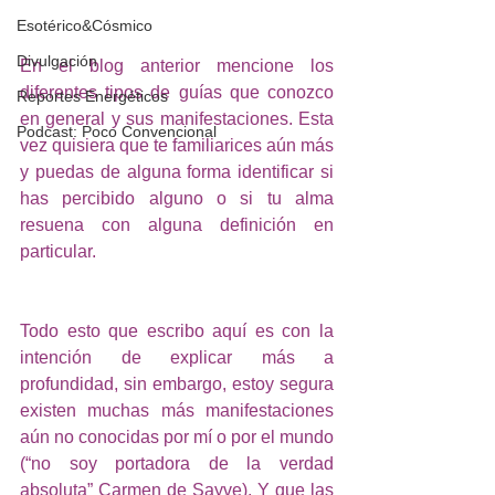
Esotérico&Cósmico
Divulgación
En el blog anterior mencione los 
diferentes tipos de guías que conozco 
Reportes Energéticos
en general y sus manifestaciones. Esta 
Podcast: Poco Convencional
vez quisiera que te familiarices aún más 
y puedas de alguna forma identificar si 
has percibido alguno o si tu alma 
resuena con alguna definición en 
particular. 
Todo esto que escribo aquí es con la 
intención de explicar más a 
profundidad, sin embargo, estoy segura 
existen muchas más manifestaciones 
aún no conocidas por mí o por el mundo 
(“no soy portadora de la verdad 
absoluta” Carmen de Sayve). Y que las 