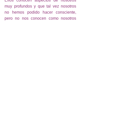
Ellos conocen aspectos de nosotros 
muy profundos y que tal vez nosotros 
no hemos podido hacer consciente, 
pero no nos conocen como nosotros 
nos podemos llegar a conocer. Por eso 
es tan importante siempre tener como 
prioridad el conocernos a nosotros 
mismos, ya que el trabajo del guía llega 
hasta un punto en específico y muchas 
veces su forma de guiarnos dependerá 
de nuestra expansión y avances 
personales. Si nos mantenemos muy 
limitados en cuanto a conciencia se 
refiere, el guía si bien puede aconsejar 
y ayudar un poco a tirar esas paredes, 
todo dependerá de nosotros, única y 
exclusivamente. 
Más adelante te platicaré a profundidad 