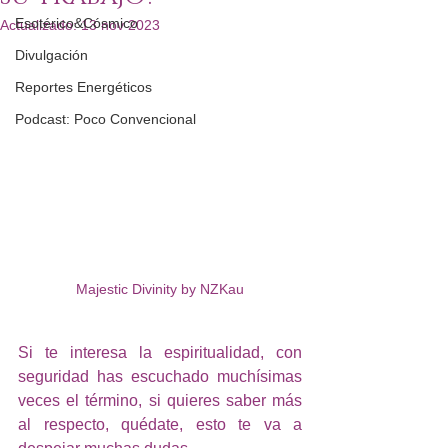
Esotérico&Cósmico
Actualizado:
13 nov 2023
Divulgación
Reportes Energéticos
Podcast: Poco Convencional
Majestic Divinity by NZKau
Si te interesa la espiritualidad, con 
seguridad has escuchado muchísimas 
veces el término, si quieres saber más 
al respecto, quédate, esto te va a 