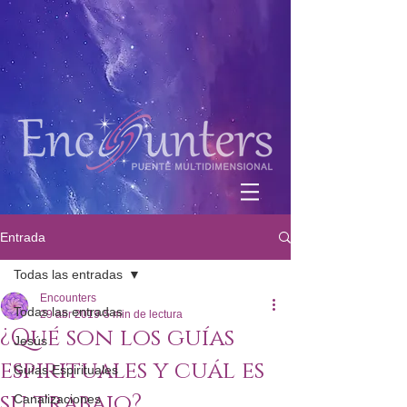
Entrada
Todas las entradas
Encounters
Todas las entradas
29 abr 2019
5 min de lectura
¿Qué son los guías
Jesús
espirituales y cuál es
Guías Espirituales
su trabajo?
Canalizaciones