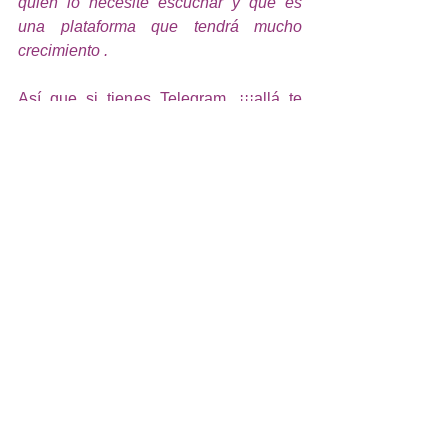
quien lo necesite escuchar y que es 
una plataforma que tendrá mucho 
crecimiento .
Así que si tienes Telegram, ¡¡¡allá te 
veo!!! , si no lo tienes y te interesa 
escucharnos, te invito a que lo 
descargues, es muy sencillo , funciona 
como whatsapp, pero tiene canales de 
contenido a los que te puedes unir (en 
un canal es donde compartiremos el 
podcast). Conste que Telegram no me 
paga por esto jajajaja... 
Espero que con esto te haya 
convencido para que bajes la 
aplicación y nos sigas por allá ;) (jijiji). 
¡¡¡Espero pronto verte por allá!!! 