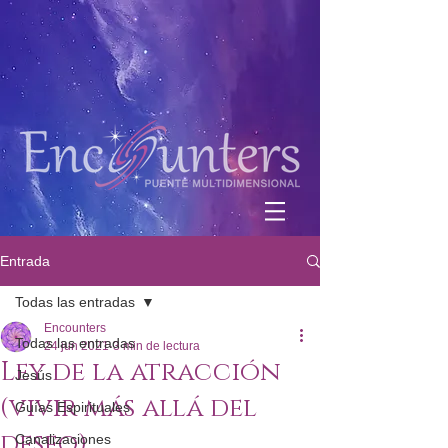
Entrada
Todas las entradas
Encounters
Todas las entradas
24 jun 2021
3 min de lectura
Ley de la atracción
Jesús
(vivir más allá del
Guías Espirituales
deseo)
Canalizaciones