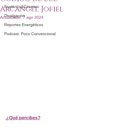
Arcángel Jofiel
Esotérico&Cósmico
Divulgación
Actualizado:
7 ago 2024
Reportes Energéticos
Podcast: Poco Convencional
 ¿Qué percibes?