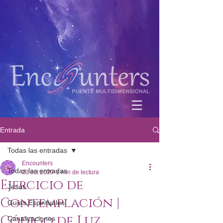
Entrada
Todas las entradas
Encounters
Todas las entradas
23 oct 2020
1 min de lectura
Ejercicio de
Jesús
Contemplación |
Guías Espirituales
Código de Luz
Canalizaciones