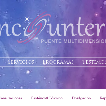
Servicios
Programas
Testimo
Canalizaciones
Esotérico&Cósmico
Divulgación
Rep