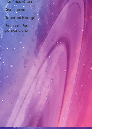
Esotérico&Cósmico
Divulgación
Reportes Energéticos
Podcast: Poco
Convencional