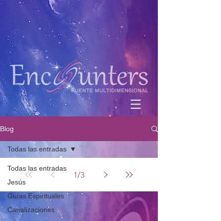
Blog
Todas las entradas
Todas las entradas
1
/
3
Jesús
Guías Espirituales
Canalizaciones