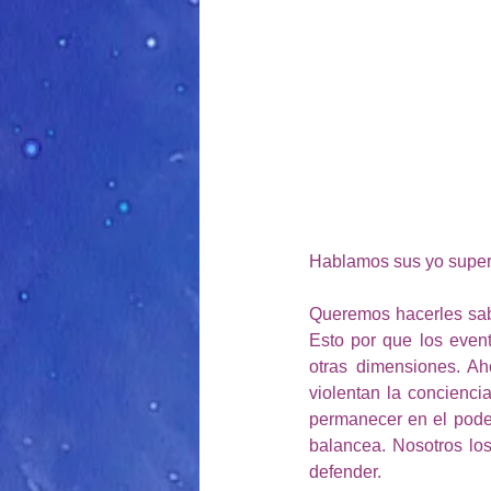
Hablamos sus yo superi
Queremos hacerles sab
Esto por que los even
otras dimensiones. Ah
violentan la concienci
permanecer en el poder
balancea. Nosotros los
defender.