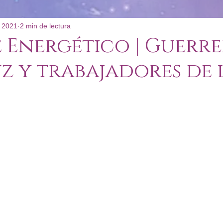
 2021
2 min de lectura
: Poco Convencional
 Energético | Guerr
uz y trabajadores de 