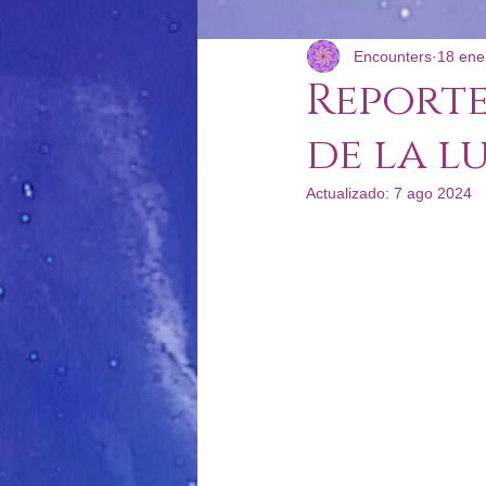
Encounters
18 ene
Reportes Energéticos
Podcast
Reporte
de la l
Actualizado:
7 ago 2024