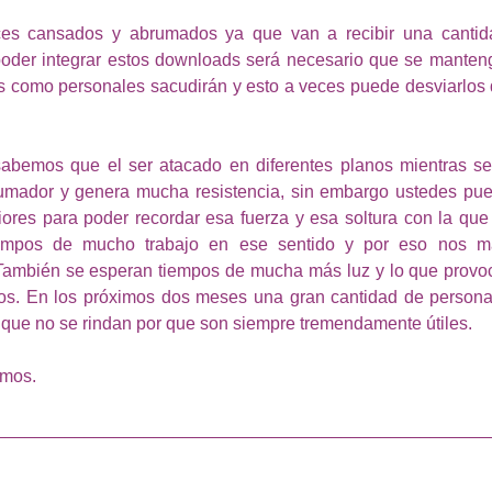
ces cansados y abrumados ya que van a recibir una cantid
poder integrar estos downloads será necesario que se manteng
os como personales sacudirán y esto a veces puede desviarlos
sabemos que el ser atacado en diferentes planos mientras se 
rumador y genera mucha resistencia, sin embargo ustedes pue
iores para poder recordar esa fuerza y esa soltura con la qu
iempos de mucho trabajo en ese sentido y por eso nos ma
 También se esperan tiempos de mucha más luz y lo que provoc
os. En los próximos dos meses una gran cantidad de persona
í que no se rindan por que son siempre tremendamente útiles.
smos.
__________________________________________________