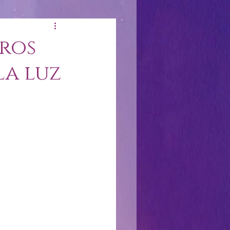
eros
la luz