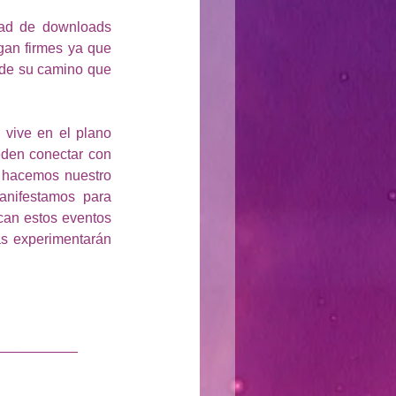
ad de downloads 
an firmes ya que 
 de su camino que 
vive en el plano 
den conectar con 
e hacemos nuestro 
nifestamos para 
an estos eventos 
s experimentarán 
__________