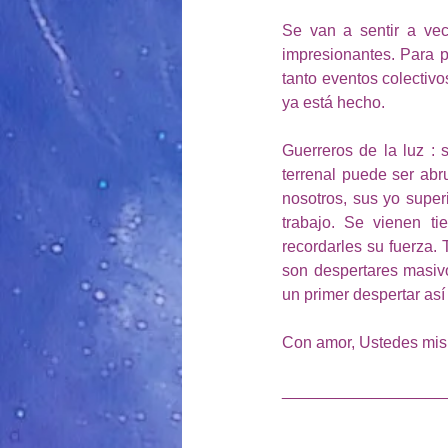
Se van a sentir a ve
impresionantes. Para 
tanto eventos colectiv
ya está hecho.
Guerreros de la luz : 
terrenal puede ser ab
nosotros, sus yo super
trabajo. Se vienen t
recordarles su fuerza.
son despertares masiv
un primer despertar as
Con amor, Ustedes mi
__________________