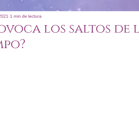
2021
1 min de lectura
: Poco Convencional
ovoca los saltos de 
mpo?