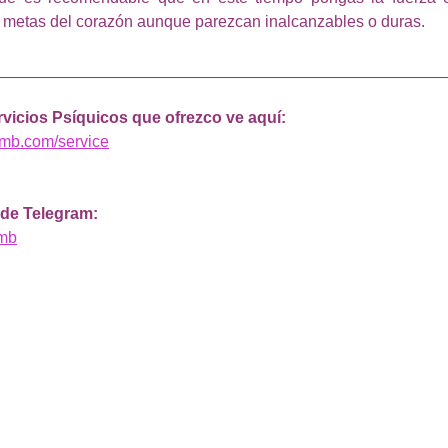
 metas del corazón aunque parezcan inalcanzables o duras.
__________________________________________________
rvicios Psíquicos que ofrezco ve aquí: 
smb.com/service
 de Telegram: 
smb