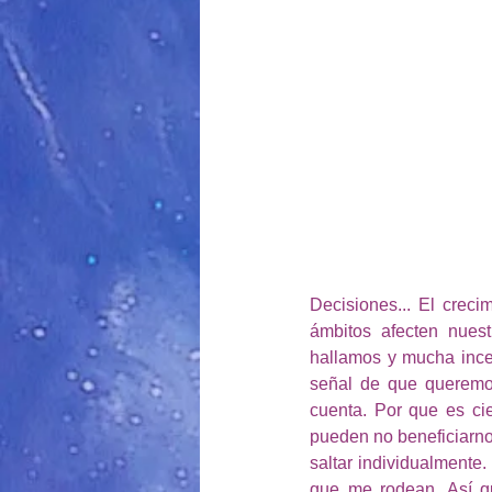
Decisiones... El creci
ámbitos afecten nues
hallamos y mucha incer
señal de que queremo
cuenta. Por que es ci
pueden no beneficiarno
saltar individualmente.
que me rodean. Así q