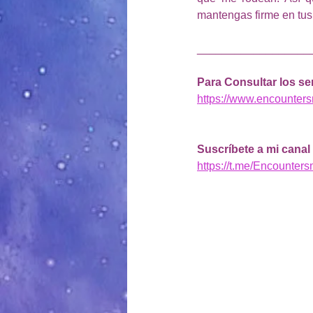
mantengas firme en tus
__________________
Para Consultar los se
https://www.encounter
Suscríbete a mi canal
https://t.me/Encounter