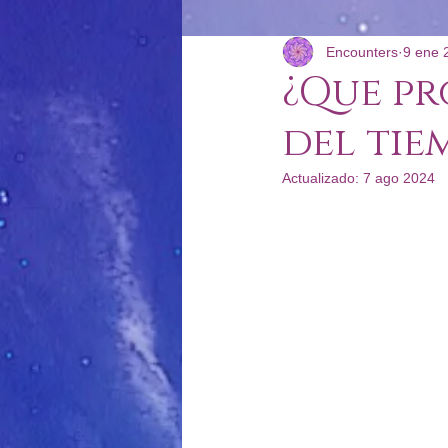
Encounters
9 ene 
Reportes Energéticos
Podcast
¿Que pr
del tie
Actualizado:
7 ago 2024