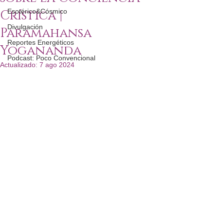
Crística |
Esotérico&Cósmico
Divulgación
Paramahansa
Reportes Energéticos
Yogananda
Podcast: Poco Convencional
Actualizado:
7 ago 2024