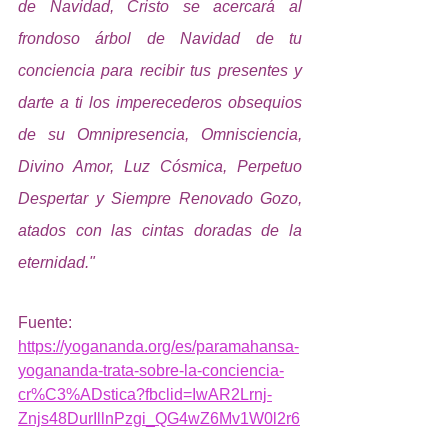
de Navidad, Cristo se acercará al 
frondoso árbol de Navidad de tu 
conciencia para recibir tus presentes y 
darte a ti los imperecederos obsequios 
de su Omnipresencia, Omnisciencia, 
Divino Amor, Luz Cósmica, Perpetuo 
Despertar y Siempre Renovado Gozo, 
atados con las cintas doradas de la 
eternidad."
Fuente: 
https://yogananda.org/es/paramahansa-
yogananda-trata-sobre-la-conciencia-
cr%C3%ADstica?fbclid=IwAR2Lrnj-
Znjs48DurIllnPzgi_QG4wZ6Mv1W0l2r6
XaQ8Og4ky9OWo4zv7w