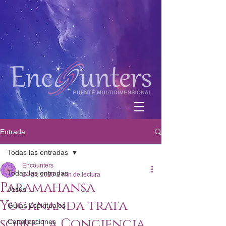
Entrada
Todas las entradas
Encounters
Todas las entradas
24 dic 2020
2 min de lectura
Paramahansa
Jesús
Yogananda trata
Guías Espirituales
sobre la Conciencia
Canalizaciones