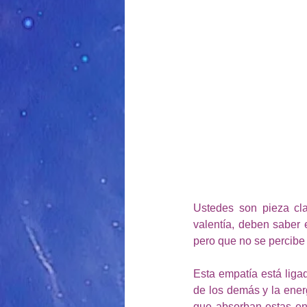
Ustedes son pieza cla
valentía, deben saber 
pero que no se percibe a
Esta empatía está liga
de los demás y la energ
que absorban estas en