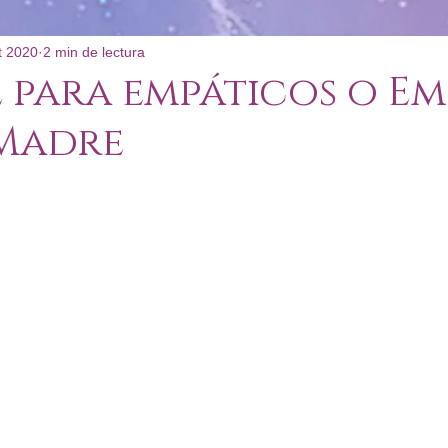
t 2020
2 min de lectura
: Poco Convencional
 para empáticos o Em
 Madre