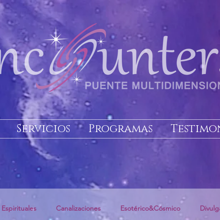
Servicios
Programas
Testimo
 Espirituales
Canalizaciones
Esotérico&Cósmico
Divulg