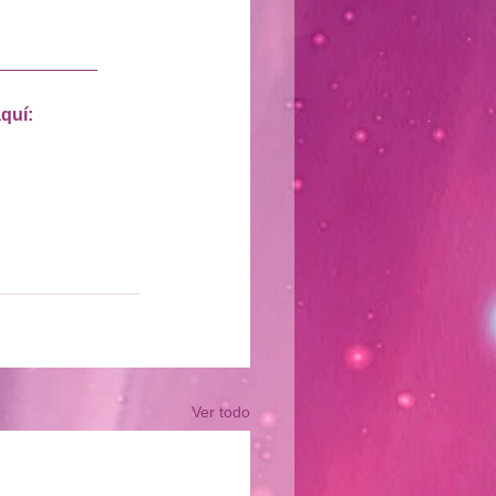
__________
quí: 
Ver todo