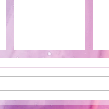
Reporte Energético |
Dis
Guerreros de la luz y
y s