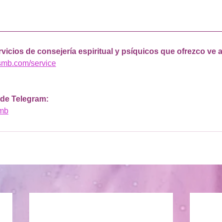
__________________________________________________
vicios de consejería espiritual y psíquicos que ofrezco ve a
smb.com/service
 de Telegram: 
smb