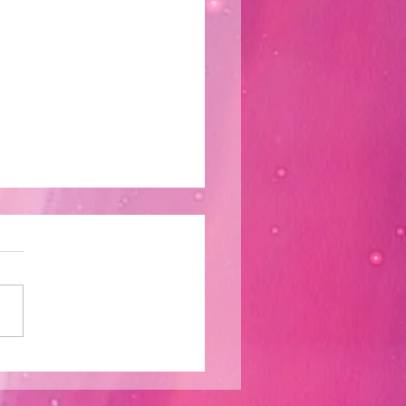
cernimiento, Lógica
entido común