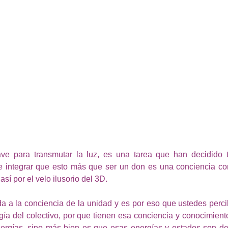
ve para transmutar la luz, es una tarea que han decidido
e integrar que esto más que ser un don es una conciencia con
sí por el velo ilusorio del 3D.
da a la conciencia de la unidad y es por eso que ustedes perc
ía del colectivo, por que tienen esa conciencia y conocimiento
ergías, sino más bien es que esas energías y estados son de 