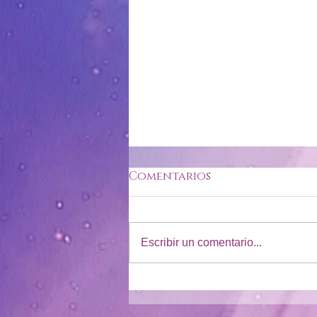
Comentarios
Escribir un comentario...
210121 | Quis ut deus |
¿Quién como dios? |