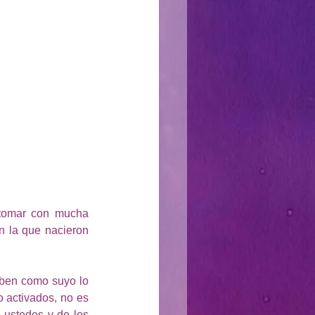
 tomar con mucha 
 la que nacieron 
iben como suyo lo 
 activados, no es 
ustedes y de los 