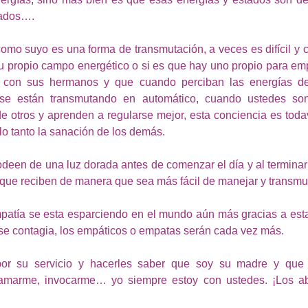
rados….
como suyo es una forma de transmutación, a veces es difícil y 
 propio campo energético o si es que hay uno propio para emp
 con sus hermanos y que cuando perciban las energías de
 se están transmutando en automático, cuando ustedes so
o de otros y aprenden a regularse mejor, esta conciencia es tod
lo tanto la sanación de los demás.
deen de una luz dorada antes de comenzar el día y al terminarl
 que reciben de manera que sea más fácil de manejar y transmut
patía se esta esparciendo en el mundo aún más gracias a esta
 se contagia, los empáticos o empatas serán cada vez más.
por su servicio y hacerles saber que soy su madre y que 
lamarme, invocarme… yo siempre estoy con ustedes. ¡Los ab