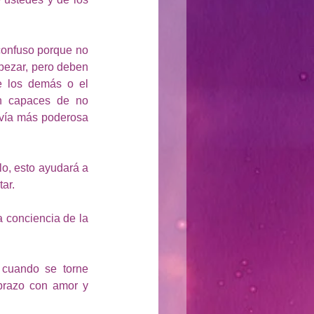
confuso porque no 
ezar, pero deben 
 los demás o el 
n capaces de no 
avía más poderosa 
o, esto ayudará a 
ar.
 conciencia de la 
cuando se torne 
razo con amor y 