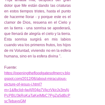
dolor que Me están dando las criaturas 
en estos tiempos tristes, hasta el punto 
de hacerme llorar - y porque este es el 
clamor de Dios, resuena en el Cielo y 
en la tierra - una sonrisa se apoderará, 
que llenará de alegría el cielo y la tierra. 
Esta sonrisa surgirá en mis labios 
cuando vea los primeros frutos, los hijos 
de mi Voluntad, viviendo no en la esfera 
humana, sino en la esfera divina ".
Fuente: 
https://openingthefloodgatesofmercy.blo
gspot.com/2012/06/about-miraculous-
picture-of-jesus-i.html?
m=1&fbclid=IwAR04q7VkcrVkirJx3mAj
PcPBU3kRoKaTaKelMbC7PgZq5dBcP
scTebaysGM