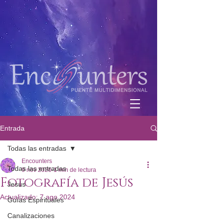
Entrada
Todas las entradas
Encounters
Todas las entradas
9 nov 2020
1 min de lectura
Fotografía de Jesús
Jesús
Actualizado:
7 ago 2024
Guías Espirituales
Canalizaciones