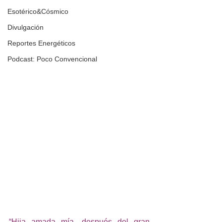
Esotérico&Cósmico
Divulgación
Reportes Energéticos
Podcast: Poco Convencional
“Hija amada mía, después del gran 